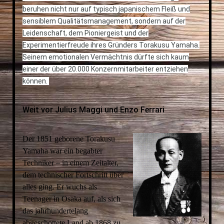
beruhen nicht nur auf typisch japanischem Fleiß und
sensiblem Qualitätsmanagement, sondern auf der
Leidenschaft, dem Pioniergeist und der
Experimentierfreude ihres Gründers Torakusu Yamaha.
Seinem emotionalen Vermächtnis dürfte sich kaum
einer der über 20.000 Konzernmitarbeiter entziehen
können.
Weit vor Julius Maggi und Enzo Ferrari
Der 1851 geborene Torakusu
Yamaha war ein begabter
Techniker – in einem Zeitalter,
dem technischer Fortschritt über
alles ging. Er wuchs als
Teenager in Osaka auf, als sich
das jahrhundertelang
abgeschottete Land ab 1868 zu