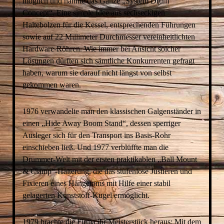
möglich und nannte das Ganze „System Drum
Concept“. Eine simple Idee aus sechseckigen
Haltebolzen für die Kessel, entsprechenden Führungen
sowie auf 22 Millimeter Durchmesser vereinheitlichten
Hardware-Röhren. Wie immer bei Ansicht solcher
Lösungen dürften sich sämtliche Konkurrenten gefragt
haben, warum sie darauf nicht längst von selbst
gekommen waren.
1976 verwandelte man den klassischen Galgenständer in
einen „Hide Away Boom Stand“, dessen sperriger
Ausleger sich für den Transport ins Basis-Rohr
einschieben ließ. Und 1977 verblüffte man die
Drummer-Welt mit der ersten praktikablen „Ball Mount
& Clamp“-Halterung, die das stufenlose Justieren und
Fixieren eines Hängetoms mit Hilfe einer stabil
gelagerten Kunststoff-Kugel ermöglicht.
1979 brachte die Firma ihr Meisterstück heraus: Mit dem