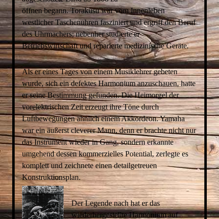
öffnen begann. Torakusu war vom Innenleben
westlicher Taschenuhren fasziniert und ergriff den Beruf
des Uhrmachers; nebenher studierte er
Betriebswirtschaft und reparierte medizinische Geräte.
Als er eines Tages von einem Musiklehrer gebeten
wurde, sich ein defektes Harmonium anzuschauen, hatte
er seine Bestimmung gefunden. Die Heimorgel der
vorelektrischen Zeit erzeugt ihre Töne durch
Luftbewegungen ähnlich einem Akkordeon. Yamaha
war ein äußerst cleverer Mann, denn er brachte nicht nur
das Instrument wieder in Gang, sondern erkannte
umgehend dessen kommerzielles Potential, zerlegte es
komplett und zeichnete einen detailgetreuen
Konstruktionsplan.
Der Legende nach hat er das
wiederhergestellte Harmonium auf