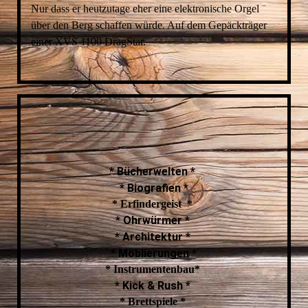
Nur dass er heutzutage eher eine elektronische Orgel
über den Berg schaffen würde. Auf dem Gepäckträger
einer XVS 1100 DragStar.
* Bücherwelten *
* Biografien *
* Erfindergeist *
* Ohrwürmer *
* Architektur *
* Möblierungen *
* Instrumentenbau*
* Kick & Rush *
* Brettspiele *