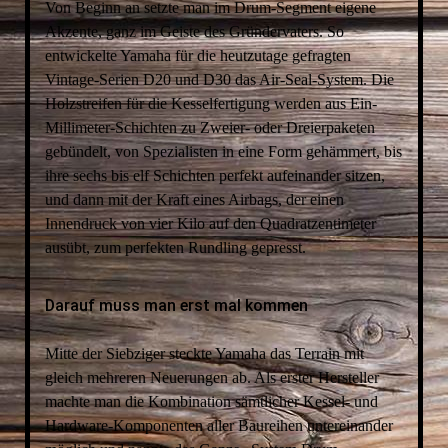
Von Beginn an setzte man im Drum-Segment eigene
Akzente, ganz im Geiste des Gründervaters. So
entwickelte Yamaha für die heutzutage gefragten
Vintage-Serien D20 und D30 das Air-Seal-System. Die
Holzstreifen für die Kesselfertigung werden aus Ein-
Millimeter-Schichten zu Zweier- oder Dreierpaketen
gebündelt, von Spezialisten in eine Form gehämmert, bis
ihre sechs bis elf Schichten perfekt aufeinander sitzen,
und dann mit der Kraft eines Airbags, der einen
Innendruck von vier Kilo auf den Quadratzentimeter
ausübt, zum perfekten Rundling gepresst.
Darauf muss man erst mal kommen
Mitte der Siebziger steckte Yamaha das Terrain mit
gleich mehreren Neuerungen ab. Als erster Hersteller
machte man die Kombination sämtlicher Kessel- und
Hardware-Komponenten aller Baureihen untereinander