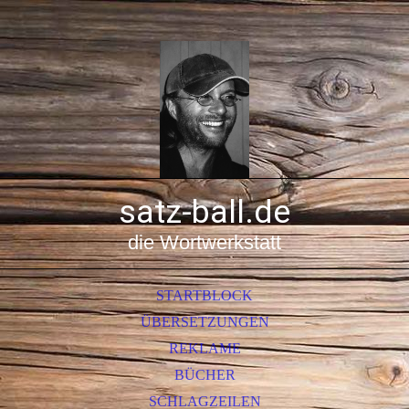
satz-ball.de
die Wortwerkstatt
STARTBLOCK
ÜBERSETZUNGEN
REKLAME
BÜCHER
SCHLAGZEILEN