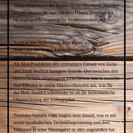
Tiefseefrequenzen der Bassdrum ins Mischpult. Darüber
hinaus entwickelte man mit dem Hipgig-Traveller-Kit
ein tragbares Schlagzeug für Straßenmusiker und
Strandgigs.
Auch in den Nullerjahren kam immer wieder etwas
Neues aus der Entwicklungsabteilung. Ab 2002
ermöglichte die Kesselfertigung von Yamaha dank der
Air-Seal-Produktion den erstmaligen Einsatz von Eiche
und damit deutlich bassigere Sounds. Der zwischen den
Holzschichten aufgetragene Leim härtete nun in zwei bis
fünf Minuten in einem Mikrowellenofen aus, was für
das Holz deutlich schonender ist als die herkömmliche
Ofentrocknung der Anfangsjahre.
Torasuku Yamaha wäre fraglos stolz darauf, was er mit
seiner musikalischen Technikbegeisterung und dem
Vertrauen in seine Stimmgabel so alles angestoßen hat.