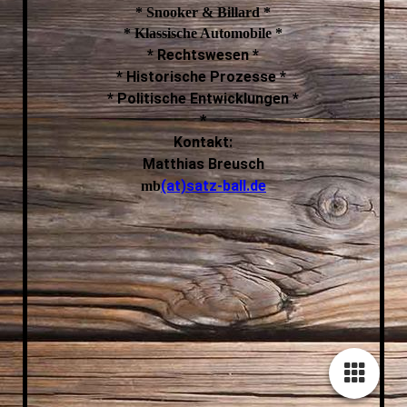
* Snooker & Billard *
* Klassische Automobile *
* Rechtswesen *
* Historische Prozesse *
* Politische Entwicklungen *
*
Kontakt:
Matthias Breusch
(at)satz-ball.de
mb