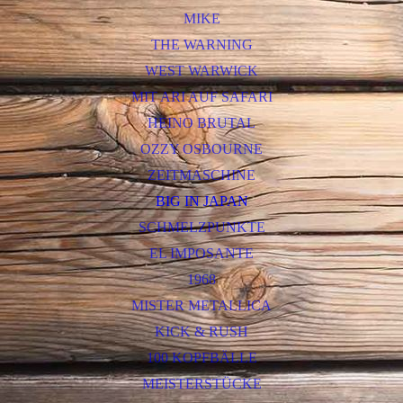
MIKE
THE WARNING
WEST WARWICK
MIT ARI AUF SAFARI
HEINO BRUTAL
OZZY OSBOURNE
ZEITMASCHINE
BIG IN JAPAN
SCHMELZPUNKTE
EL IMPOSANTE
1968
MISTER METALLICA
KICK & RUSH
100 KOPFBÄLLE
MEISTERSTÜCKE