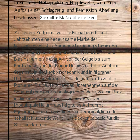
Love“, dem Höhepunkt der Hippiewelle, wurde der
Aufbau einer Schlagzeug- und Percussion-Abteilung
beschlossen.
Sie sollte Maßstäbe setzen.
Zu diesem Zeitpunkt war die Firma bereits seit
Jahrzehnten eine bedeutsame Marke der
Musikalienwelt. Aus Yamahas Fertigung stammten
Klaviere und Konzertflügel ebenso wie Streich- und
Blasinstrumente aller Art, von der Geige bis zum
Kontrabass, von der Klarinette bis zur Tuba. Auch im
Orgelbau, in der Keyboardtechnik und in filigraner
Unterhaltungselektronik gehörte man stets zu den
Pionieren. Bis heute reitet das Unternehmen auf der
Schaumkrone der technologischen Welle, wie ein Blick
in die zahlreichen Abteilungen beweist. Die
Produktpalette umfasst digitales Aufnahme-
Equipment ebenso wie die Halbleiterproduktion oder
schallschluckende Wand- und Deckenpaneele für die
Studiodekoration.