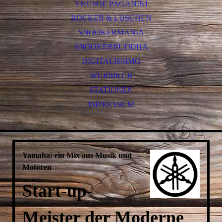
YNGWIE PAGANINI
ROCKER & LUSCHEN
SNOOKERMANIA
SNOOKERBUDDHA
DIGITALISSIMO
WURMKUR
STATIONEN
IMPRESSUM
Yamaha: ein Mix aus Musik und
Motoren
Start-up-
Meister der Moderne