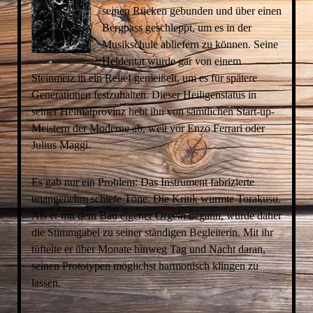
seinen Rücken gebunden und über einen
Bergpass geschleppt, um es in der
Musikschule abliefern zu können. Seine
Heldentat wurde gar von einem
Steinmetz in ein Relief gemeißelt, um es für spätere
Generationen festzuhalten. Dieser Heiligenstatus in
seiner Heimatprovinz hebt ihn von sämtlichen Start-up-
Meistern der Moderne ab, weit vor Enzo Ferrari oder
Julius Maggi.
Es gab nur ein Problem: Das Instrument fabrizierte
unangenehm schiefe Töne. Die Kritik wurmte Torakusu.
Als er mit dem Bau eigener Orgeln begann, wurde daher
die Stimmgabel zu seiner ständigen Begleiterin. Mit ihr
tüftelte er über Monate hinweg Tag und Nacht daran,
seinen Prototypen möglichst harmonisch klingen zu
lassen.