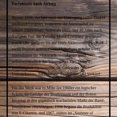
Perfektion dank Airbag
Bereits 1898, ein Jahr nach der Eintragung seiner GmbH
ins Handelsregister, avancierte die Stimmgabel zu
seinem Firmenlogo. Selbst als 1955, fast 40 Jahre nach
Yamahas Tod, die Yamaha Motor Company gegründet
wurde (die übrigens bis auf einen Aktienanteil von rund
zwölf Prozent getrennt vom Mutterhaus geführt wird),
übernahmen die Motorradkonstrukteure ganz
selbstverständlich das Stimmgabel-Trio. Dessen
Dreifaltigkeit repräsentiert die Säulen des
Unternehmens: Technologie, Produktion und Verkauf.
Für das Werk war es Mitte der 1960er ein logischer
Schritt, im Gefolge der Beatlemania und der British
Invasion in den gigantisch wachsenden Markt der Band-
Instrumente einzusteigen. 1966 begann die Produktion
von E-Gitarren, und 1967, mitten im „Summer of