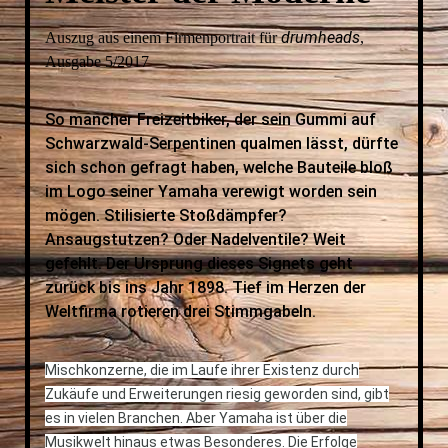
drumheads
Auszug aus einem Firmenportrait für
,
Ausgabe 5/2017
So mancher Freizeitbiker, der sein Gummi auf
Schwarzwald-Serpentinen qualmen lässt, dürfte
sich schon gefragt haben, welche Bauteile bloß
im Logo seiner Yamaha verewigt worden sein
mögen. Stilisierte Stoßdämpfer?
Ansaugstutzen? Oder Nadelventile? Weit
gefehlt. Der Ursprung dieses Signets geht
zurück bis ins Jahr 1898. Tief im Herzen der
Weltfirma rotieren drei Stimmgabeln.
Mischkonzerne, die im Laufe ihrer Existenz durch
Zukäufe und Erweiterungen riesig geworden sind, gibt
es in vielen Branchen. Aber Yamaha ist über die
Musikwelt hinaus etwas Besonderes. Die Erfolge