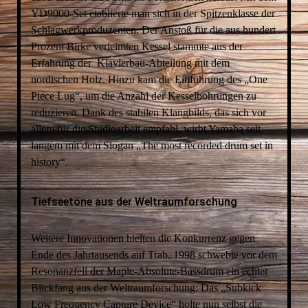
YD9000-Set etablierte man sich in der Spitzenklasse der
Schlagwerkproduzenten. Der Anstoß für die aus hundert
Prozent Birke verleimten Kessel stammte aus der
Erfahrung der Klavierbau-Abteilung mit dem
nordischen Holz. Hinzu kam die Einführung des „One
Piece Lug“, um die Anzahl der Kesselbohrungen zu
reduzieren. Dank des stabilen Klangbilds, das sich vor
allem für die Studioarbeit empfahl, wirbt Yamaha seit
langem mit dem Slogan „The most recorded drum set in
history“.
Tiefseetöne aus der Weltraumforschung
Weitere Innovationen hielten die Konkurrenz gegen
Ende des Jahrtausends auf Trab. 1998 schwebte vor dem
Resonanzfell der Maple-Absolute-Bassdrum ein echter
Blickfang aus der Weltraumforschung: Das „Subkick
Low Frequency Capture Device“ holte nun selbst die