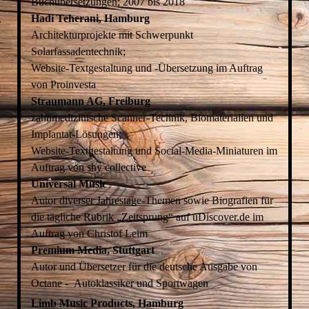
Buchübersetzungen; 2007 bis 2018
Hadi Teherani, Hamburg
Architekturprojekte mit Schwerpunkt
Solarfassadentechnik;
Website-Textgestaltung und -Übersetzung im Auftrag
von Proinvesta
Straumann AG, Freiburg
zahnmedizinische Scanner-Technik, Biomaterialien und
Implantat-Lösungen;
Website-Textgestaltung und Social-Media-Miniaturen im
Auftrag von shy collective
Universal Music
Autor diverser Jahrestage-Themen sowie Biografien für
die tägliche Rubrik „Zeitsprung“ auf uDiscover.de im
Auftrag von Christof Leim
Premium Media, Stuttgart
Autor und Übersetzer für die deutsche Ausgabe von
Octane - Autoklassiker und Sportwagen
Limb Music Products, Hamburg