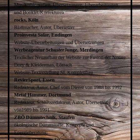
Musikerbiografien, Übersetzungen, Überarbeitungen
und Booklet-Korrekturen
rocks, Köln
Blattmacher, Autor, Übersetzer
Proinvesta Solar, Endingen
Website-Überarbeitungen und Übersetzungen
Werbeagentur SchusterJunge, Merdingen
Textlicher Neuaufbau der Website zur Fusion der Notare
Dory & Kleiderman, Lörrach
Website-Texterstellung SL Komplettbau
RevierSport, Essen
Redakteur, Autor, Chef vom Dienst von 1988 bis 1992
Metal Hammer, Dortmund
Redakteur, Schlussredakteur, Autor, Übersetzer,
von1989 bis 1991
ZBÖ Dämmtechnik, Staufen
ökologische Dämmstoffe, Konzepte und
Energieberatung;
Neuaufbau Website & Content