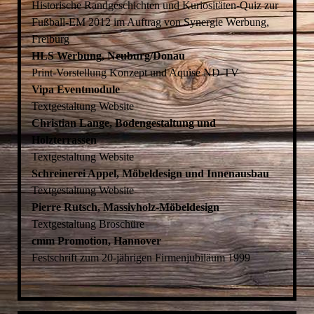
Historische Randgeschichten und Kuriositäten-Quiz zur
Fußball-EM 2012 im Auftrag von Synergie Werbung,
Freiburg
HLS Werbung, Neuburg/Donau
Print-Vorstellung Konzept und Aquise ND-TV
Vipa Eventmodule
Textgestaltung Website
Christian Lange, Bodengestaltung und
Holzterrassen
Textgestaltung Website
Schreinerei Appel, Möbeldesign und Innenausbau
Textgestaltung Website
Pierre Rutsch, Massivholz-Möbeldesign
Textgestaltung Broschüre
cmm Promotion, Hannover
Festschrift zum 20-jährigen Firmenjubiläum 1999