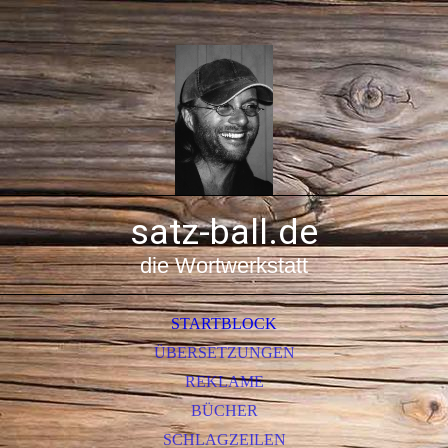
satz-ball.de
die Wortwerkstatt
STARTBLOCK
ÜBERSETZUNGEN
REKLAME
BÜCHER
SCHLAGZEILEN