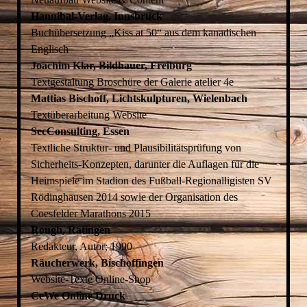
Hannibal-Verlag, Innsbruck
Buchübersetzung „Kiss at 50“ aus dem kanadischen
Englisch
Joachim Klar, Bildhauer, Freiburg
Textgestaltung Broschüre der Galerie atelier 4e
Mattias Bischoff, Lichtskulpturen, Wielenbach
Textüberarbeitung Website
SecConsulting, Essen
Textliche Struktur- und Plausibilitätsprüfung von
Sicherheits-Konzepten, darunter die Auflagen für die
Heimspiele im Stadion des Fußball-Regionalligisten SV
Rödinghausen 2014 sowie der Organisation des
Coesfelder Marathons 2015
Rough, Ratingen
Redakteur, Autor; 1990
Räucherwerk, Bischoffingen
Website-Texte Online-Shop
CeWe Online Druck