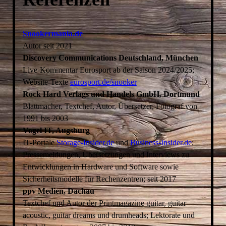
Snookermania.de
Autor seit 2021
Discovery Communications Deutschland, München
Live-Kommentar Eurosport ab der Saison 2024/2025;
Website-Texte
eurosport.de/snooker
Rock Hard Verlags und Handels GmbH, Dortmund
Blattmacher, Textchef, Autor, Übersetzer, Fotograf von
1991 bis 2003
Vogel IT, Augsburg
IT-Portale
Storage-Insider.de
und
Business-Insider.de
;
Pressemeldungen, Übersetzungen und Interviews zu
Entwicklungen in Hardware und Software sowie
Sicherheitsmodelle für Rechenzentren; seit 2017
ppv Medien, Dachau
Textchef und Autor der Printmagazine guitar, guitar
acoustic, guitar dreams und drumheads; Lektorate und