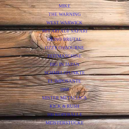
MIKE
THE WARNING
WEST WARWICK
MIT ARI AUF SAFARI
HEINO BRUTAL
OZZY OSBOURNE
ZEITMASCHINE
BIG IN JAPAN
SCHMELZPUNKTE
EL IMPOSANTE
1968
MISTER METALLICA
KICK & RUSH
100 KOPFBÄLLE
MEISTERSTÜCKE