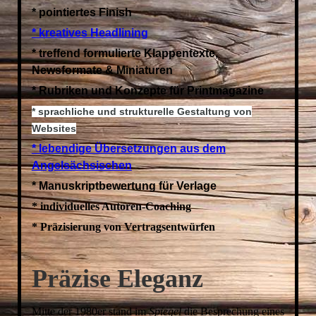
* pointiertes Finish
* kreatives Headlining
* treffend formulierte Klappentexte,
Newsformate & Miniaturen
* Rubriken und Konzepte für Printmagazine
* sprachliche und strukturelle Gestaltung von
Websites
* lebendige Übersetzungen aus dem
Angelsächsischen
* Manuskriptbewertung für Verlage
* individuelles Autoren-Coaching
* Präzisierung von Vertragsentwürfen
Präzise Eleganz
Mitte der 1980er stand im
Spiegel
die Besprechung eines