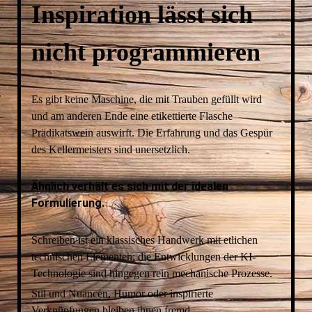
Inspiration lässt sich
nicht programmieren
Es gibt keine Maschine, die mit Trauben gefüllt wird
und am anderen Ende eine etikettierte Flasche
Prädikatswein auswirft. Die Erfahrung und das Gespür
des Kellermeisters sind unersetzlich.
Ähnlich verhält es sich mit der idealen
Formulierung.
Schreiben ist ein klassisches Handwerk mit etlichen
technischen Elementen; die Entwicklungen der KI-
Technologie sind hingegen rein mechanische Prozesse.
Stil und Nuancen, Humor oder inspirierte
Verknüpfungen bleiben ihnen fremd.