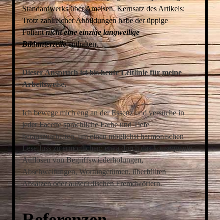
Standardwerks über Ameisen. Kernsatz des Artikels:
Trotz zahlreicher Abbildungen habe der üppige
Foliant
nicht eine einzige langweilige
Bildunterzeile
enthalten.
Dieser Anspruch ist bis heute Leitlinie für meine
Arbeitsweise.
Ich bewege mich eng an der Essenz und versuche in
jeder Facette sprachliche Farbe und Tiefe
herauszuarbeiten, um einen möglichst harmonischen
Lesefluss zu ermöglichen; etwa durch das konsequente
Auflösen von Begriffswiederholungen,
Abschweifungen, Wortungetümen, überfüllten
Absätzen oder außerirdischen Fremdwörtern.
Referenzen