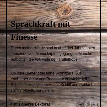
Sprachkraft mit
Finesse
Durch meine Hände sind in über drei Jahrzehnten
Tausende von Manuskripten gegangen. Manche
brauchten die Axt, viele den Trüffelhobel.
Ob rohe Bretter oder feine Schnitzerei: Als
erfahrener Autor und Redakteur entwickle ich
Schriftstücke jeglicher Art mit Schliff und Politur bis
zur Veröffentlichungsreife.
* stilsicheres Lektorat