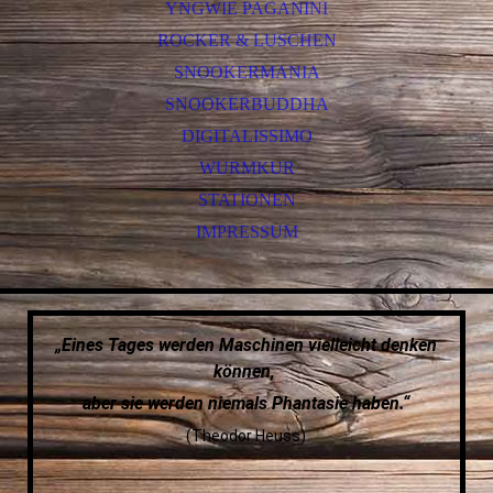
YNGWIE PAGANINI
ROCKER & LUSCHEN
SNOOKERMANIA
SNOOKERBUDDHA
DIGITALISSIMO
WURMKUR
STATIONEN
IMPRESSUM
„Eines Tages werden Maschinen vielleicht denken
können,
aber sie werden niemals Phantasie haben.“
(Theodor Heuss)