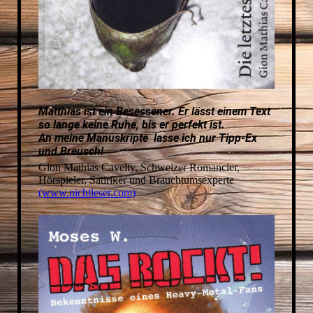
Matthias ist ein Besessener. Er lässt einem Text
so lange keine Ruhe, bis er perfekt ist.
An meine Manuskripte lasse ich nur Tipp-Ex
und Breusch!
Gion Mathias Cavelty, Schweizer Romancier,
Hörspieler, Satiriker und Brauchtumsexperte
(www.nichtleser.com)